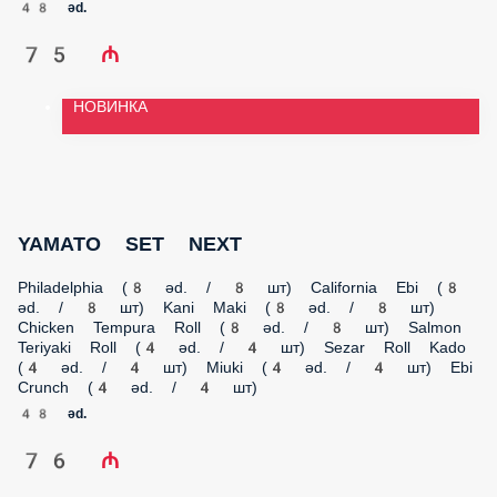
YAMATO SET NEXT
Philadelphia (8 əd. / 8 шт) California Ebi (8 əd. / 8 шт) Kani
Maki (8 əd. / 8 шт) Chicken Tempura Roll (8 əd. / 8 шт) Salmon
Teriyaki Roll (4 əd. / 4 шт) Sezar Roll Kado (4 əd. / 4 шт) Miuki
(4 əd. / 4 шт) Ebi Crunch (4 əd. / 4 шт)
48 əd.
76 ₼
TENSHI SET
California Ebi (8 əd. / 8 шт) Black Dragon (8 əd. / 8 шт)
Philadelphia (8 əd. / 8 шт) Norwegian (8əd. / 8 шт) Tokyo (8
əd. / 8 шт) California Kani (8 əd. / 8 шт) Kappa Maki (8 əd. / 8
шт)
56 əd.