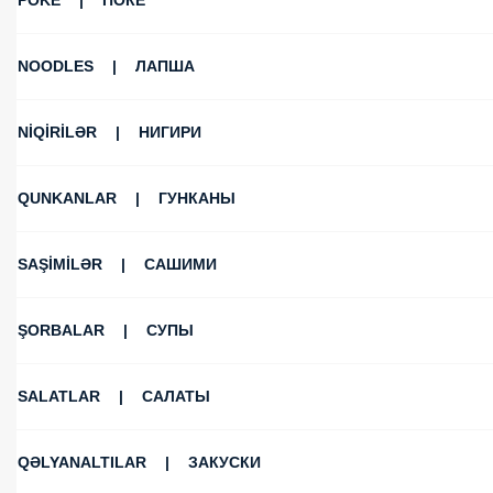
POKE | ПОКЕ
NOODLES | ЛАПША
NİQİRİLƏR | НИГИРИ
QUNKANLAR | ГУНКАНЫ
SAŞİMİLƏR | САШИМИ
ŞORBALAR | СУПЫ
SALATLAR | САЛАТЫ
QƏLYANALTILAR | ЗАКУСКИ