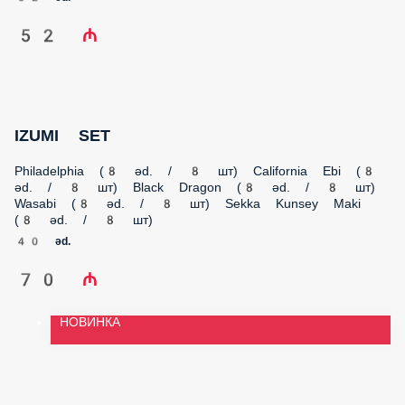
IZUMI SET
Philadelphia (8 əd. / 8 шт) California Ebi (8 əd. / 8 шт) Black
Dragon (8 əd. / 8 шт) Wasabi (8 əd. / 8 шт) Sekka Kunsey Maki
(8 əd. / 8 шт)
40 əd.
70 ₼
НОВИНКА
IZUMI SET NEXT
Philadelphia (8 əd. / 8 шт) California Kani (8 əd. / 8 шт) Ebi
Tempura Maki (8 əd. / 8 шт) Miuki (8 əd. / 8 шт) Tekka Maki (8
əd. / 8 шт)