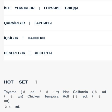
İSTİ YEMƏKLƏR | ГОРЯЧИЕ БЛЮДА
QARNİRLƏR | ГАРНИРЫ
İÇKİLƏR | НАПИТКИ
DESERTLƏR | ДЕСЕРТЫ
HOT SET 1
Toyama (8 əd. / 8 шт) Hot California (8 əd. / 8 шт) Chicken
Tempura Roll (8 əd. / 8 шт)
24 əd.