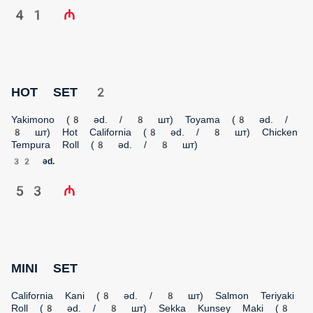
41 ₼
HOT SET 2
Yakimono (8 əd. / 8 шт) Toyama (8 əd. / 8 шт) Hot California (8
əd. / 8 шт) Chicken Tempura Roll (8 əd. / 8 шт)
32 əd.
53 ₼
MINI SET
California Kani (8 əd. / 8 шт) Salmon Teriyaki Roll (8 əd. / 8 шт)
Sekka Kunsey Maki (8 əd. / 8 шт)
24 əd.