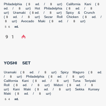
YOSHI SET
Uramaki (8 əd. / 8 шт) Spicy Maguro (8 əd. / 8 шт)
Philadelphia (8 əd. / 8 шт) California Kani (8 əd. / 8 шт) Tuna
Teriyaki Roll (8 əd. / 8 шт) Midori (8 əd. / 8 шт) Kani Maki (8
əd. / 8 шт) Sekka Kunsey Maki (8 əd. / 8 шт)
64 əd.
101 ₼
НОВИНКА
YOSHI SET NEXT
Hot California (8 əd. / 8 шт) Ebi Tempura maki (8 əd. / 8 шт)
Red Diamond (8 əd. / 8 шт) Philadelphia (8 əd. / 8 шт)
California Kani (8 əd. / 8 шт) Sezar Roll Ebi (8 əd. / 8 шт)
Modern Salmon (8 əd. / 8 шт) Chicken Maki (8 əd. / 8 шт)