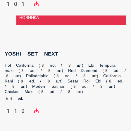
64 əd.
110 ₼