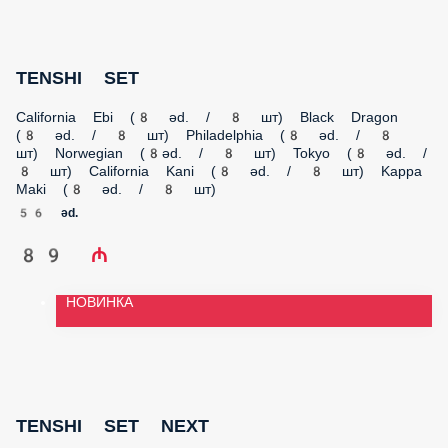
89 ₼
НОВИНКА
TENSHI SET NEXT
Philadelphia (8 əd. / 8 шт) California Kani (8 əd. / 8 шт) Hot
Philadelphia (8 əd. / 8 шт) Uramaki (8əd. / 8 шт) Spicy &
Crunch (8 əd. / 8 шт) Sezar Roll Chicken (8 əd. / 8 шт) Avocado
Maki (8 əd. / 8 шт)
56 əd.
91 ₼