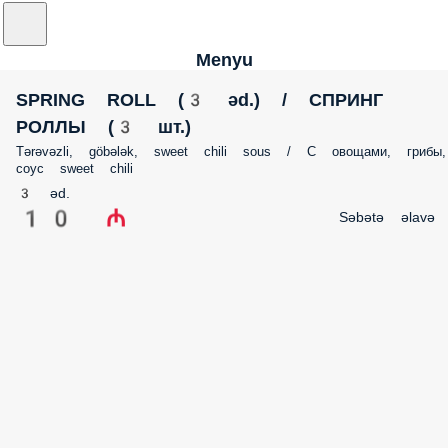
Menyu
SPRING ROLL (3 əd.) / СПРИНГ РОЛЛЫ (3 шт.)
Tərəvəzli, göbələk, sweet chili sous / С овощами, грибы, соус sweet chili
3 əd.
10 ₼
Səbətə əlavə