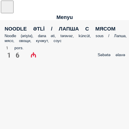
Menyu
NOODLE ƏTLİ / ЛАПША С МЯСОМ
Noodle (əriştə), dana əti, tərəvəz, küncüt, sous / Лапша,
мясо, овощи, кунжут, соус
1 pors.
16 ₼
Səbətə əlavə 